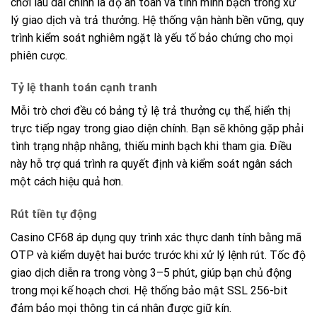
chơi lâu dài chính là độ an toàn và tính minh bạch trong xử
lý giao dịch và trả thưởng. Hệ thống vận hành bền vững, quy
trình kiểm soát nghiêm ngặt là yếu tố bảo chứng cho mọi
phiên cược.
Tỷ lệ thanh toán cạnh tranh
Mỗi trò chơi đều có bảng tỷ lệ trả thưởng cụ thể, hiển thị
trực tiếp ngay trong giao diện chính. Bạn sẽ không gặp phải
tình trạng nhập nhằng, thiếu minh bạch khi tham gia. Điều
này hỗ trợ quá trình ra quyết định và kiểm soát ngân sách
một cách hiệu quả hơn.
Rút tiền tự động
Casino CF68 áp dụng quy trình xác thực danh tính bằng mã
OTP và kiểm duyệt hai bước trước khi xử lý lệnh rút. Tốc độ
giao dịch diễn ra trong vòng 3–5 phút, giúp bạn chủ động
trong mọi kế hoạch chơi. Hệ thống bảo mật SSL 256-bit
đảm bảo mọi thông tin cá nhân được giữ kín.