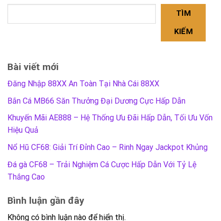
TÌM
KIẾM
Bài viết mới
Đăng Nhập 88XX An Toàn Tại Nhà Cái 88XX
Bắn Cá MB66 Săn Thưởng Đại Dương Cực Hấp Dẫn
Khuyến Mãi AE888 – Hệ Thống Ưu Đãi Hấp Dẫn, Tối Ưu Vốn
Hiệu Quả
Nổ Hũ CF68: Giải Trí Đỉnh Cao – Rinh Ngay Jackpot Khủng
Đá gà CF68 – Trải Nghiệm Cá Cược Hấp Dẫn Với Tỷ Lệ
Thắng Cao
Bình luận gần đây
Không có bình luận nào để hiển thị.