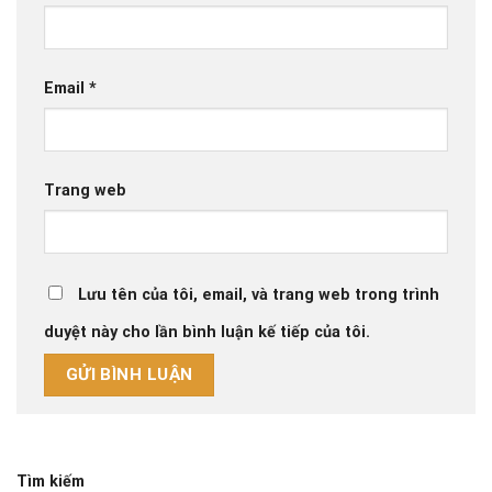
Email
*
Trang web
Lưu tên của tôi, email, và trang web trong trình
duyệt này cho lần bình luận kế tiếp của tôi.
Tìm kiếm