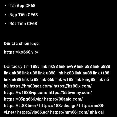
Tải App CF68
Nạp Tiền CF68
Rút Tiền CF68
Đối tác chiến lược
https://ko668.vip/
Đối tác uy tín:
188v link
nk88 link
ev99 link
u88 link
u888
link
nk88 link
u88 link
u888 link
hz88 link
au88 link
tt88
link
nk88 link
tr88 link
66b link
w188 link
king88 link
nổ
hũ
https://hm88net.com/
https://hz88lx.com/
https://w1888vip.com/
https://555winny.com/
https://85pg666.vip/
https://88aaio.com/
https://tt88.beer/
https://188v.design/
https://au88-
vi.net/
https://vip66.ad/
https://mm66i.com/
nhà cái