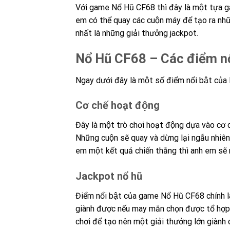
Với game Nổ Hũ CF68 thì đây là một tựa g
em có thể quay các cuộn máy để tạo ra như
nhất là những giải thưởng jackpot.
Nổ Hũ CF68 – Các điểm nổ
Ngay dưới đây là một số điểm nổi bật cu
Cơ chế hoạt động
Đây là một trò chơi hoạt động dựa vào cơ 
Những cuộn sẽ quay và dừng lại ngẫu nhiên
em một kết quả chiến thắng thì anh em se
Jackpot nổ hũ
Điểm nổi bật của game Nổ Hũ CF68 chính là
giành được nếu may mắn chọn được tổ hợp b
chơi để tạo nên một giải thưởng lớn giành