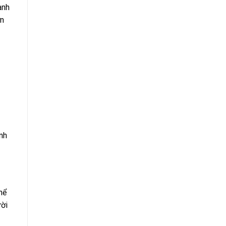
anh
́n
anh
hể
ời