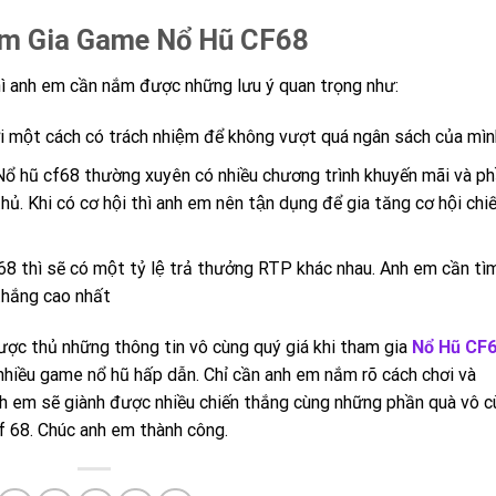
am Gia Game Nổ Hũ CF68
̀ anh em cần nắm được những lưu ý quan trọng như:
i một cách có trách nhiệm để không vượt quá ngân sách của mì
Nổ hũ cf68 thường xuyên có nhiều chương trình khuyến mãi và ph
̉. Khi có cơ hội thì anh em nên tận dụng để gia tăng cơ hội chiê
f68 thì sẽ có một tỷ lệ trả thưởng RTP khác nhau. Anh em cần tì
 thắng cao nhất
̣c thủ những thông tin vô cùng quý giá khi tham gia
Nổ Hũ CF
hiều game nổ hũ hấp dẫn. Chỉ cần anh em nắm rõ cách chơi và
h em sẽ giành được nhiều chiến thắng cùng những phần quà vô c
cf 68. Chúc anh em thành công.