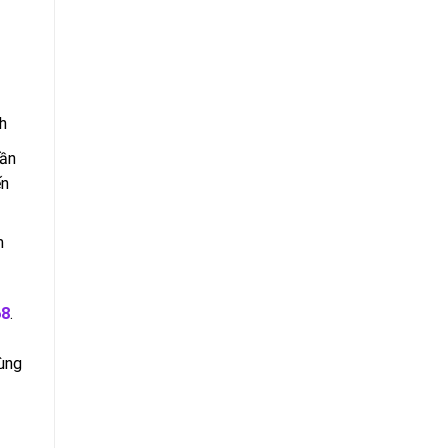
nh
ần
́n
m
68
.
ùng