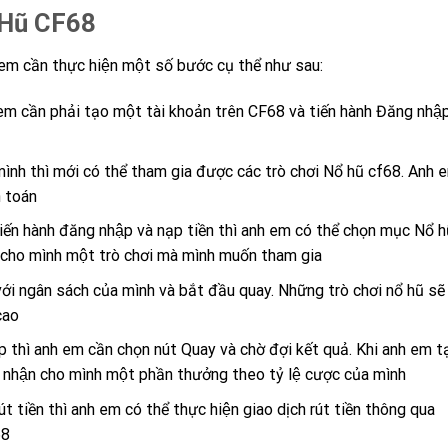
 Hũ CF68
 em cần thực hiện một số bước cụ thể như sau:
 cần phải tạo một tài khoản trên CF68 và tiến hành Đăng nhậ
mình thì mới có thể tham gia được các trò chơi Nổ hũ cf68. Anh 
 toán
́n hành đăng nhập và nạp tiền thì anh em có thể chọn mục Nổ h
n cho mình một trò chơi mà mình muốn tham gia
́i ngân sách của mình và bắt đầu quay. Những trò chơi nổ hũ sẽ 
cao
p thì anh em cần chọn nút Quay và chờ đợi kết quả. Khi anh em t
̃ nhận cho mình một phần thưởng theo tỷ lệ cược của mình
t tiền thì anh em có thể thực hiện giao dịch rút tiền thông qua
68