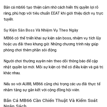
Bắn cá mb66 tạo thiện cảm nhờ cách hiển thị quyền lợi rõ
ràng, phù hợp với tiêu chuẩn EEAT khi giới thiệu dịch vụ trực
tuyến.
Sự Kiện Săn Boss Và Nhiệm Vụ Theo Ngày
MB66 có thể triển khai sự kiện săn boss, nhiệm vụ tích lũy
hoặc ưu đãi theo khung giờ. Những chương trình này giúp
phòng chơi thêm phần sôi động.
Người chơi thường xuyên nên theo dõi thông báo để cập
nhật quyền lợi mới. Mỗi sự kiện có thể có điều kiện và giá trị
khác nhau.
Nếu so với AU88, MB66 cũng chú trọng các ưu đãi thực tế
nhằm tăng sự gắn kết với cộng đồng hội viên.
Bắn Cá MB66 Cần Chiến Thuật Và Kiểm Soát
Ngân Sách