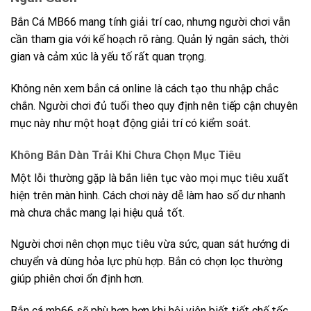
Bắn Cá MB66 mang tính giải trí cao, nhưng người chơi vẫn
cần tham gia với kế hoạch rõ ràng. Quản lý ngân sách, thời
gian và cảm xúc là yếu tố rất quan trọng.
Không nên xem bắn cá online là cách tạo thu nhập chắc
chắn. Người chơi đủ tuổi theo quy định nên tiếp cận chuyên
mục này như một hoạt động giải trí có kiểm soát.
Không Bắn Dàn Trải Khi Chưa Chọn Mục Tiêu
Một lỗi thường gặp là bắn liên tục vào mọi mục tiêu xuất
hiện trên màn hình. Cách chơi này dễ làm hao số dư nhanh
mà chưa chắc mang lại hiệu quả tốt.
Người chơi nên chọn mục tiêu vừa sức, quan sát hướng di
chuyển và dùng hỏa lực phù hợp. Bắn có chọn lọc thường
giúp phiên chơi ổn định hơn.
Bắn cá mb66 sẽ phù hợp hơn khi hội viên biết tiết chế tốc