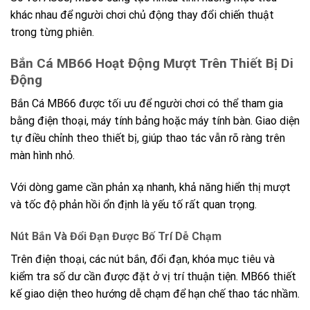
khác nhau để người chơi chủ động thay đổi chiến thuật
trong từng phiên.
Bắn Cá MB66 Hoạt Động Mượt Trên Thiết Bị Di
Động
Bắn Cá MB66 được tối ưu để người chơi có thể tham gia
bằng điện thoại, máy tính bảng hoặc máy tính bàn. Giao diện
tự điều chỉnh theo thiết bị, giúp thao tác vẫn rõ ràng trên
màn hình nhỏ.
Với dòng game cần phản xạ nhanh, khả năng hiển thị mượt
và tốc độ phản hồi ổn định là yếu tố rất quan trọng.
Nút Bắn Và Đổi Đạn Được Bố Trí Dễ Chạm
Trên điện thoại, các nút bắn, đổi đạn, khóa mục tiêu và
kiểm tra số dư cần được đặt ở vị trí thuận tiện. MB66 thiết
kế giao diện theo hướng dễ chạm để hạn chế thao tác nhầm.