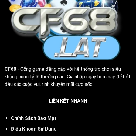
CF68
- Cổng game đẳng cấp với hệ thống trò chơi siêu
khủng cùng tỷ lệ thưởng cao. Gia nhập ngay hôm nay để bắt
đầu các cuộc vui, rinh khuyến mãi cực sốc.
LIÊN KẾT NHANH
Chính Sách Bảo Mật
Điều Khoản Sử Dụng