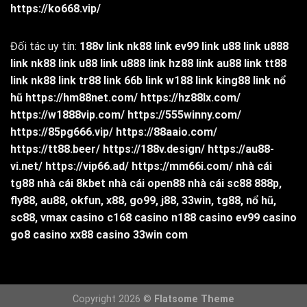
https://ko668.vip/
Đối tác uy tín:
188v link
nk88 link
ev99 link
u88 link
u888
link
nk88 link
u88 link
u888 link
hz88 link
au88 link
tt88
link
nk88 link
tr88 link
66b link
w188 link
king88 link
nổ
hũ
https://hm88net.com/
https://hz88lx.com/
https://w1888vip.com/
https://555winny.com/
https://85pg666.vip/
https://88aaio.com/
https://tt88.beer/
https://188v.design/
https://au88-
vi.net/
https://vip66.ad/
https://mm66i.com/
nhà cái
tg88
nhà cái 8kbet
nhà cái open88
nhà cái sc88
888p
,
fly88
,
au88
,
okfun
,
x88
,
go99
,
j88
,
33win
,
tg88
,
nổ hũ
,
sc88
,
vmax casino
c168 casino
n188 casino
ev99 casino
go8 casino
xx88 casino
33win com
Copyright 2026 ©
Flatsome Theme