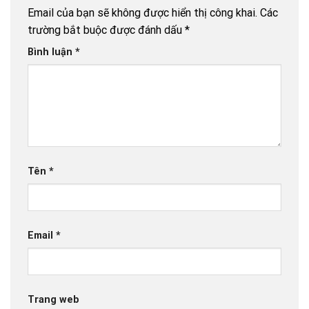
Email của bạn sẽ không được hiển thị công khai.
Các
trường bắt buộc được đánh dấu
*
Bình luận
*
Tên
*
Email
*
Trang web