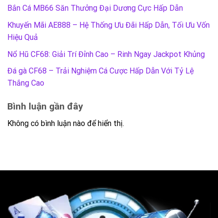
Bắn Cá MB66 Săn Thưởng Đại Dương Cực Hấp Dẫn
Khuyến Mãi AE888 – Hệ Thống Ưu Đãi Hấp Dẫn, Tối Ưu Vốn
Hiệu Quả
Nổ Hũ CF68: Giải Trí Đỉnh Cao – Rinh Ngay Jackpot Khủng
Đá gà CF68 – Trải Nghiệm Cá Cược Hấp Dẫn Với Tỷ Lệ
Thắng Cao
Bình luận gần đây
Không có bình luận nào để hiển thị.