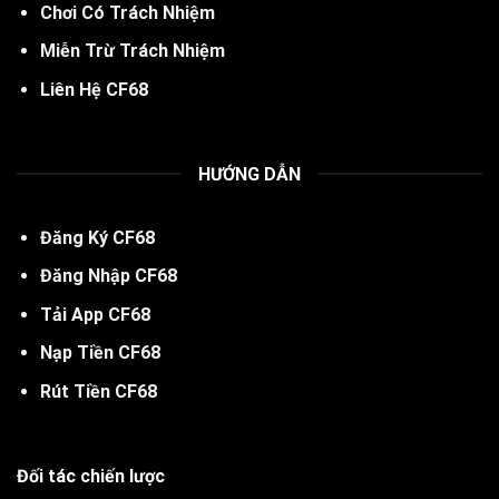
Chơi Có Trách Nhiệm
Miễn Trừ Trách Nhiệm
Liên Hệ CF68
HƯỚNG DẪN
Đăng Ký CF68
Đăng Nhập CF68
Tải App CF68
Nạp Tiền CF68
Rút Tiền CF68
Đối tác chiến lược