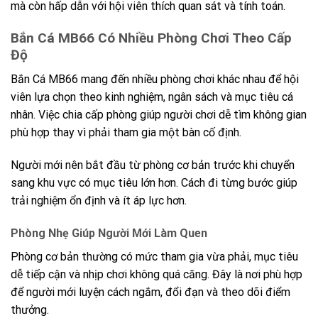
mà còn hấp dẫn với hội viên thích quan sát và tính toán.
Bắn Cá MB66 Có Nhiều Phòng Chơi Theo Cấp
Độ
Bắn Cá MB66 mang đến nhiều phòng chơi khác nhau để hội
viên lựa chọn theo kinh nghiệm, ngân sách và mục tiêu cá
nhân. Việc chia cấp phòng giúp người chơi dễ tìm không gian
phù hợp thay vì phải tham gia một bàn cố định.
Người mới nên bắt đầu từ phòng cơ bản trước khi chuyển
sang khu vực có mục tiêu lớn hơn. Cách đi từng bước giúp
trải nghiệm ổn định và ít áp lực hơn.
Phòng Nhẹ Giúp Người Mới Làm Quen
Phòng cơ bản thường có mức tham gia vừa phải, mục tiêu
dễ tiếp cận và nhịp chơi không quá căng. Đây là nơi phù hợp
để người mới luyện cách ngắm, đổi đạn và theo dõi điểm
thưởng.